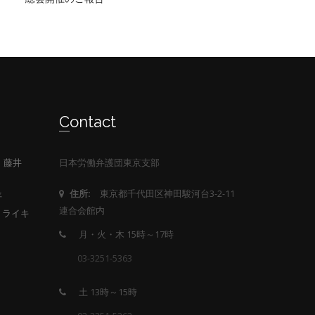
Contact
務所 藤井
日本労働弁護団東京支部
東京都千代田区神田駿河台3-2-11
住所:
平
連合会館内
ストライキ
月・火・木 15時～17時
03-3251-5363
土 13時～15時