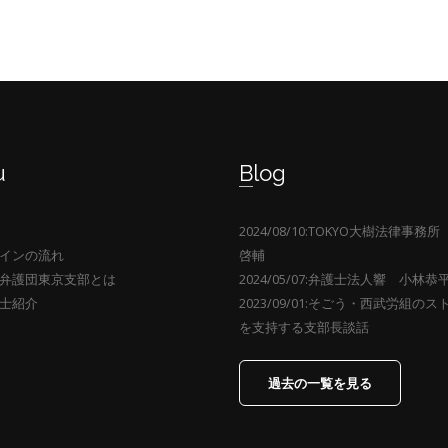
u
Blog
2024/08/10:TOKYO大樹法律事
インの流れ
啓輔
弁護団東京支部とは
2024/05/07:弁護士法人響 小林恭
士紹介
2023/09/01:そごう・西武労組の
を支持する支部長談話
過去の一覧を見る