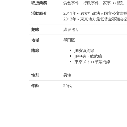
取扱業務
労働事件、行政事件、家事（相続、
活動紹介
2011年～独立行政法人国立公文
2013年～東京地方最低賃金審議会
趣味
温泉巡り
地域
墨田区
路線
JR横須賀線
JR中央・総武線
東京メトロ半蔵門線
性別
男性
年齢
50代