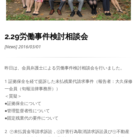
2.29労働事件検討相談会
[News] 2016/03/01
昨日は、会員弁護士による労働事件検討相談会を行いました。
1 証拠保全を経て提訴した未払残業代請求事件（報告者：大久保修
一会員（旬報法律事務所））
＜質疑＞
●証拠保全について
●管理監督者性について
●固定残業代の要件について
2 ㋐未払賃金等請求訴訟，㋑詐害行為取消請求訴訟及び㋒不動産