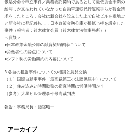
仮処分命令申立事件／業務委託契約であるとして最低賃金未満の
給与しか支払われていなかった自動車運転代行運転手らが賃金請
求をしたところ，会社は新会社を設立した上で自社ビルを敷地ご
と新会社に登記移転し，日本政策金融公庫が根抵当権を設定した
事件（報告者：鈴木律文会員（鈴木律文法律事務所））
＜質疑＞
●日本政策金融公庫の融資契約解除について
●労働者性の論点について
●シフト制の労働契約の内容について
3 各自の担当事件についての相談と意見交換
（１）国際自動車事件（最高裁第三小法廷係属中）について
（２）住み込み24時間勤務の宿直時間は労働時間か？
（参考）大星ビル管理事件最高裁判決
報告：事務局長・指宿昭一
アーカイブ