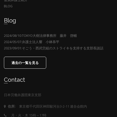
BLOG
Blog
2024/08/10:TOKYO大樹法律事務所 藤井 啓輔
2024/05/07:弁護士法人響 小林恭平
2023/09/01:そごう・西武労組のストライキを支持する支部長談話
過去の一覧を見る
Contact
日本労働弁護団東京支部
東京都千代田区神田駿河台3-2-11 連合会館内
住所:
月・火・木 15時～17時