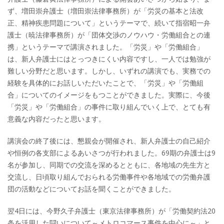
ず、増田崇弁護士（増田崇法律事務所）が「労災の基本と法改
正、精神疾患問題について」というテーマで、続いて指宿昭一弁
護士（暁法律事務所）が「団体交渉のノウハウ・労働組合との連
携」というテーマで講演されました。「労災」や「労働組合」
は、新人弁護士にはとっつきにくい内容ですし、一人では勉強が
難しい分野だと思います。しかし、いずれの講演でも、実務での
経験を具体的にお話しいただいたことで、「労災」や「労働組
合」についてのイメージをもつことができました。実際に、今後
「労災」や「労働組合」の事件に取り組んでいく上で、とても有
意義な内容だったと思います。
講演会の終了後には、懇親会が開催され、新人弁護士の自己紹介
や恒例の各支部によるあいさつが行われました。69期の弁護士は9
名が参加し、同期での交流を深めるとともに、各地域の先生方と
交流し、日頃取り組んでおられる労働事件や各地域での労働弁護
団の活動などについてお話を聞くことができました。
翌4日には、今野久子弁護士（東京法律事務所）が「労働契約法20
条を活用した闘いについて～メトロコマース事件を中心に～」と