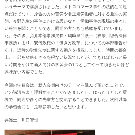
いうテーマで講演されました。メトロコマース事件の法的な問題
点だけでなく、原告の方の苦労や非正規労働者に対する差別の実
態、今野先生の事件にかける思いなど、労働事件の現場の生々し
い報告を聞くことができ、同期の方たちも感銘を受けていまし
た。その後、労弁本部事務局長・嶋﨑量弁護士（神奈川総合法律
事務所）より、安倍政権の「働き方改革」についての本部報告が
あり、近時の労働法制に関する動きを概観しました。時間の都合
上、一部を省略せざるを得ない状況でしたが、できればもっと長
い時間をかけて新人向けの学習会の1つとしてやって頂きたいほど
興味深い内容でした。
今回の学習会は、新入会員向けのテーマを選んで頂いたことで、
どの講演もよく理解することができましたし、ゆったりとした環
境で、同期や多くの先輩方と交流することできました。次回以降
の学習会にも、是非参加したいと思います。
弁護士 川口智也