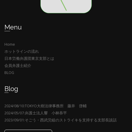
Menu
Home
ホットラインの流れ
日本労働弁護団東京支部とは
会員弁護士紹介
BLOG
Blog
2024/08/10:TOKYO大樹法律事務所 藤井 啓輔
2024/05/07:弁護士法人響 小林恭平
2023/09/01:そごう・西武労組のストライキを支持する支部長談話