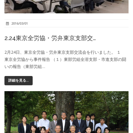
2016/03/01
2.24東京全労協・労弁東京支部交…
2月24日、東京全労協・労弁東京支部交流会を行いました。 １
東京全労協から事件報告 （１）東部労組全溶支部・市進支部の闘
いの報告（東部労組…
詳細を見る...