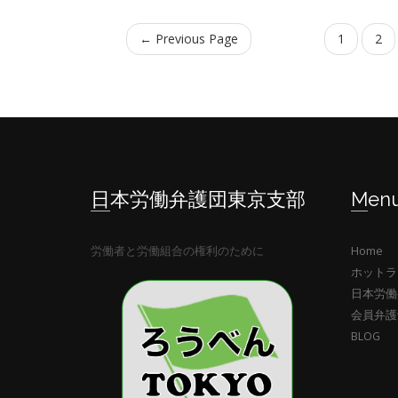
← Previous Page
1
2
日本労働弁護団東京支部
Men
労働者と労働組合の権利のために
Home
ホットラ
日本労働
会員弁護
BLOG