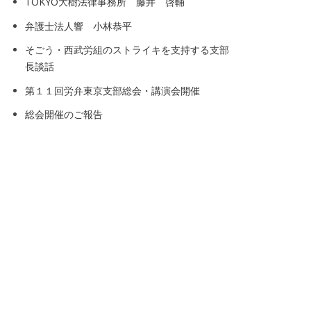
TOKYO大樹法律事務所 藤井 啓輔
弁護士法人響 小林恭平
そごう・西武労組のストライキを支持する支部
長談話
第１１回労弁東京支部総会・講演会開催
総会開催のご報告