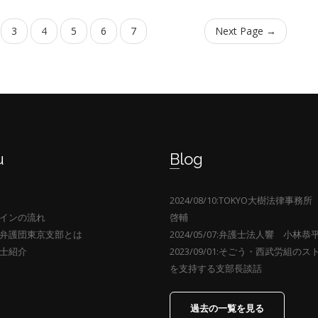
3
4
5
6
7
Next Page →
u
Blog
2024/08/10:TOKYO大樹法律事
インの流れ
啓輔
弁護団東京支部とは
2024/05/07:弁護士法人響 小林恭
士紹介
2023/09/01:そごう・西武労組の
を支持する支部長談話
過去の一覧を見る