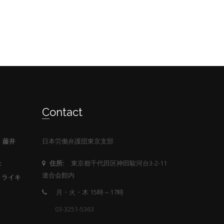
Contact
務所 藤井
日本労働弁護団東京支部
東京都千代田区神田駿河台3-2-11
住所:
平
連合会館内
ストライキ
月・火・木 15時～17時
03-3251-5363